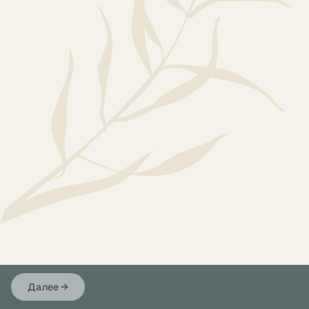
Далее
→