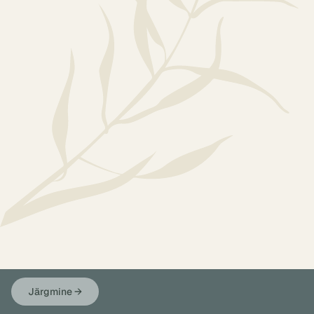
Järgmine
→