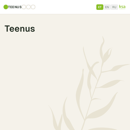
TEENUS
ET
EN
RU
Teenus