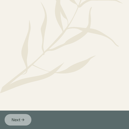
Next
→