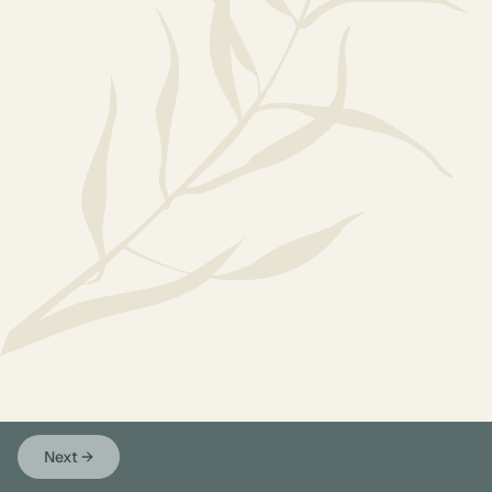
Next
→