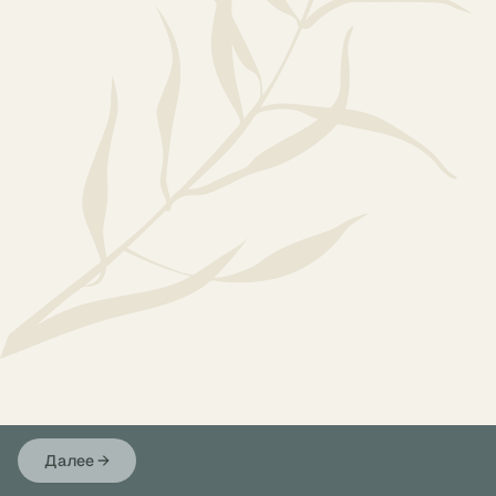
Далее
→