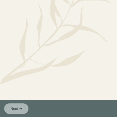
Next
→