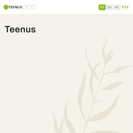
TEENUS
ET
EN
RU
Teenus