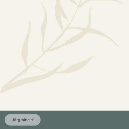
Järgmine
→